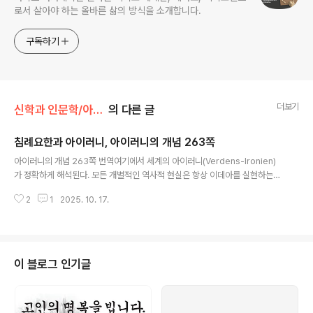
로서 살아야 하는 올바른 삶의 방식을 소개합니다.
구독하기
더보기
신학과 인문학/아이러니
의 다른 글
침례요한과 아이러니, 아이러니의 개념 263쪽
글 내용
아이러니의 개념 263쪽 번역여기에서 세계의 아이러니(Verdens-Ironien)
가 정확하게 해석된다. 모든 개별적인 역사적 현실은 항상 이데아를 실현하는
순간에 불과하기 때문에, 자신 안에 파멸의 씨앗을 품고 있다. 이것은 특히 유대
2
1
2025. 10. 17.
교의 경우에서 분명하게 드러나는데, 유대교는 과도기적인 순간(Gjennemga
ngs moment)으로서의 중요성이 특히 두드러진다. 율법이 계명을 선포한 후
“네가 이것에 순종하면, 구원을 얻을 것이다”[i]라는 약속을 덧붙였을 때, 이미
세상에는 깊은 아이러니가 있었다. 인간이 율법을 완수할 수 없다는 것이 밝혀
졌기 때문이다. 따라서 이 조건과 연결된 구원은 가설에 지나지 않게 된 것이다.
이 블로그 인기글
그러나 유대교가 스스로 멸망했다는 것은 기독교와의 역사적 관계에서 알 수 있
다. ..