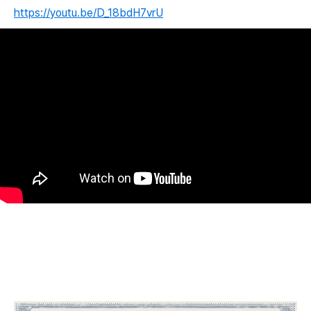
https://youtu.be/D_18bdH7vrU