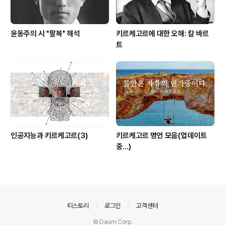
윤동주의 시 "팔복" 해석
키르케고르에 대한 오해: 칼 바르
트
인공지능과 키르케고르(3)
키르케고르 명언 모음(업데이트
중...)
의안내
티스토리
로그인
고객센터
© Daum Corp.