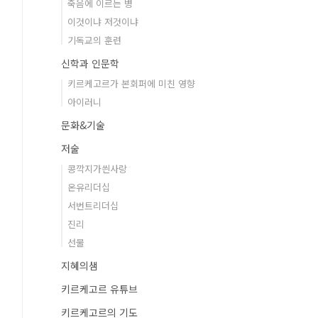
죽음에 이르는 병
이것이냐 저것이냐
기독교의 훈련
신학과 인문학
키르케고르가 본회퍼에 미친 영향
아이러니
문화&기술
저술
콩깍지가씐사랑
온유리더십
서번트리더십
진리
선물
지혜의샘
키르케고르 유튜브
키르케고르의 기도