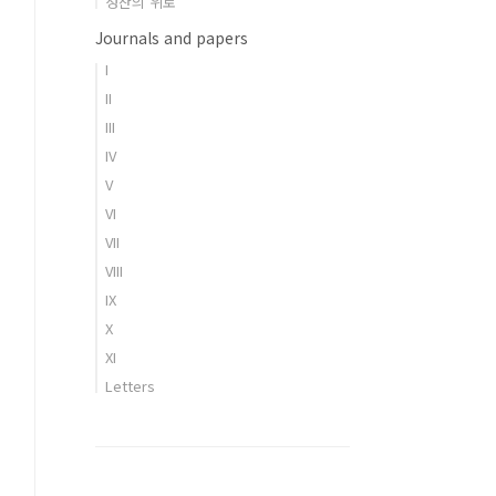
성찬의 위로
Journals and papers
I
II
III
IV
V
VI
VII
VIII
IX
X
XI
Letters