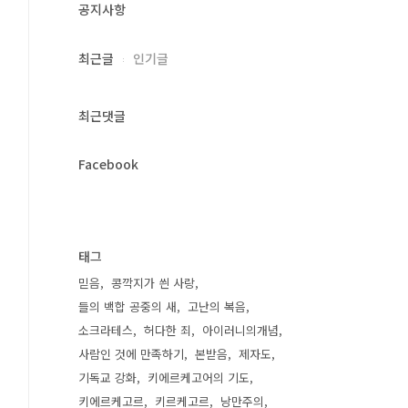
공지사항
최근글
인기글
최근댓글
Facebook
태그
믿음
콩깍지가 씐 사랑
들의 백합 공중의 새
고난의 복음
소크라테스
허다한 죄
아이러니의개념
사람인 것에 만족하기
본받음
제자도
기독교 강화
키에르케고어의 기도
키에르케고르
키르케고르
낭만주의