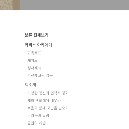
분류 전체보기
카리스 아카데미
교육목표
제자도
성서해석
키르케고르 입문
책소개
다양한 정신의 건덕적 강화
새와 백합에게 배우라
복음과 함께 고난을 받으라
두려움과 떨림
불안의 개념