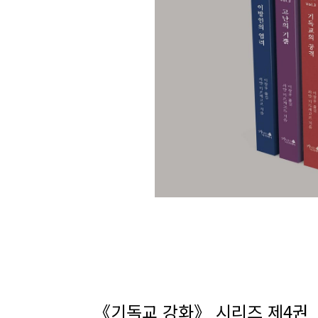
《기독교 강화》 시리즈 제4권