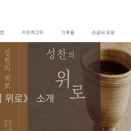
법
키르케고르
기록물
손글씨 모음
 위로》 소개