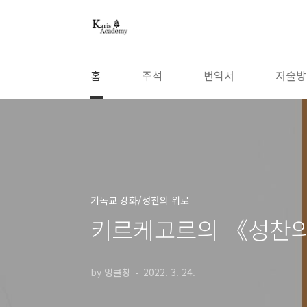
본문 바로가기
홈
주석
번역서
저술방
기독교 강화/성찬의 위로
키르케고르의 《성찬의
by 엉클창
2022. 3. 24.