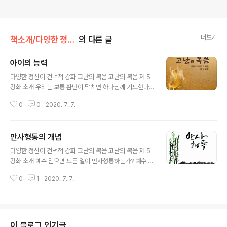
더보기
책소개/다양한 정신의 건덕적 강화
의 다른 글
아이의 능력
글 내용
다양한 정신이 건덕적 강화 고난의 복음 고난의 복음 제 5
강화 소개 우리는 보통 환난이 닥치면 하나님께 기도한다.
그때 기도의 내용을 들어보면 대부분 환난에서 구해달라는
0
0
2020. 7. 7.
것이다. 환난은 우리에게 달갑지 않다. 우리의 앞길을 막는
장애물이기도하고, 때로는 마치 원수처럼 보인다. 우리는
인생의 큰 비전을 세울 수도 있다. 그 비전을 달성하기 위해
만사형통의 개념
열심히 노력하다가도 환난을 만나게 되면 잠시 멈춰야 한
글 내용
다. 왜냐하면 환난은 장애물이고, 장애물을 만났다는 것은
다양한 정신이 건덕적 강화 고난의 복음 고난의 복음 제 5
혹시 이 길이 맞는지 생각해 봐야 하기 때문이다. 게다가 우
강화 소개 예수 믿으면 모든 일이 만사형통하는가? 예수 믿
리를 더욱 힘들게 하는 것은 주변 사람들의 시선이다. 어려
는 자들의 가장 큰 착각은 지금은 고난당하고 어려워도 언
운 일이 닥치면 주변사람들부터 충고하기 시작한다. 욥에
0
1
2020. 7. 7.
젠가는 형통하리라는 생각이다. 문제는 이런 “형통”의 개
게 환난이 닥쳤을 때, 욥의 세 친구가 충고한 것처럼 말이
념에는 언제나 함께 하는 생각이 있다. “일이 잘 풀리는 것,
다. 따라서 환난이 닥치면 우..
그래서 세상에서 성공하는 것, 고통당하지 않는 것”과 같은
생각이다. 이런 생각은 찬송가 가사에도 나타난다. 나의 갈
길 다가도록 예수 인도하시니 내 주 안에 있는 긍휼 어찌 의
이 블로그 인기글