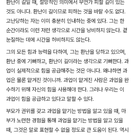
환난이 길일 때
,
절망적인 의미에서 무언가 피할 길이 있는
것도 아니다
.
환난이 길이므로 피하는 것을 바랄 수도 없다
.
고난당하는 자는 이미 충분히 인내하는 중에 있다
.
그는 한
순간이라도 이런 저런 생각으로 시간을 낭비하지 않는다
.
곁
눈질하는 데에 시간을 허비하지도 않는다
.
그의 모든 힘과 능력을 다하여
,
그는 환난을 당하고 있으며
,
환난 중에 기뻐하고
,
환난이 길이라는 생각으로 기뻐한다
.
과
업이 실제적으로 힘을 공급해주는 것은 아니다
.
왜냐하면 과
업은 물론 맡겨진 것이니까
.
과업이 맡겨진 사람은 과업을 완
수하기 위해 자신의 힘을 사용해야 한다
.
그러나 우리는 이
과업이 힘을 공급하고 있다고 말할 수 있다
.
부모가 권위를 갖고 과업을 맡기는 방법을 알고 있을 때
,
마
부가 노련한 경험을 통해 과업을 맡기는 방법을 알고 있을
때
,
그것은 말로 표현할 수 없을 정도로 큰 도움이 된다
.
역시