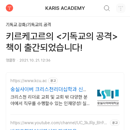
검색하기
KARIS ACADEMY
티스토리
기독교 강화/기독교의 공격
키르케고르의 <기독교의 공격>
책이 출간되었습니다!
엉클창
2021. 10. 21. 12:36
https://www.kcu.ac
광고
숭실사이버 크리스천리더십학과 신편
입생 모집 중!
크리스천 리더로 교회 및 교회 밖 다양한 분
야에서 직무를 수행할수 있는 인재양성! 실력
으로 승부하자, 숭실력자! 한국최초 사이버대
학교! 100% 온라인강의!
https://www.youtube.com/channel/UC_3kJRp_8h9zE
광고
-OuijICG3A