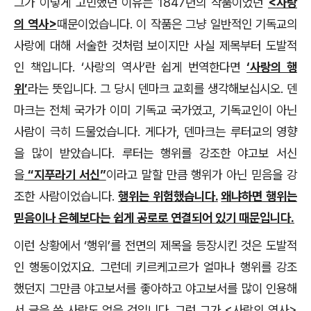
그가 이렇게 고민했던 이유는 1847년의 작품이었던
<사랑
의 역사>
때문이었습니다. 이 작품은 그냥 일반적인 기독교의
사랑에 대해 서술한 것처럼 보이지만 사실 제목부터 도발적
인 책입니다. ‘사랑의 역사’란 쉽게 번역한다면
‘사랑의 행
위’
라는 뜻입니다. 그 당시 덴마크 교회를 생각해보십시오. 덴
마크는 전체 국가가 이미 기독교 국가였고, 기독교인이 아닌
사람이 극히 드물었습니다. 게다가, 덴마크는 루터교의 영향
을 많이 받았습니다. 루터는 행위를 강조한 야고보 서신
을
“지푸라기 서신”
이라고 말할 만큼 행위가 아닌 믿음을 강
조한 사람이었습니다.
행위는 위험했습니다.
왜냐하면 행위는
믿음이나 은혜보다는 쉽게 공로로 연결되어 있기 때문입니다.
이런 상황에서 ‘행위’를 전면의 제목을 등장시킨 것은 도발적
인 행동이었지요. 그런데 키르케고르가 얼마나 행위를 강조
했던지 그만큼 야고보서를 좋아하고 야고보서를 많이 인용해
서 글을 쓴 사람도 없을 것입니다. 그런 그가 <사랑의 역사>