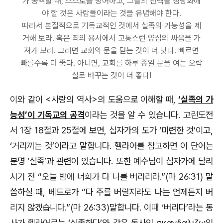
가 공격할 때, 스스로를 방어하고, 그들의 선택을 정당화해
야 할 것은 사람들이라는 것을 유념해야 한다.
따라서 본질적으로 기독교적인 것에서 실족의 가능성을 제
거해 보라. 혹은 죄의 용서에서 고통스런 양심의 싸움을 가
져가 보라. 그러면 교회의 문을 닫는 것이 더 낫다. 빠르면
빠를수록 더 좋다. 아니면, 교회를 하루 종일 문을 여는 오락
실로 바꾸는 것이 더 좋다!
이와 같이 <사랑의 역사>의 도움으로 이해할 때,
‘실족의 가
능성’이 기독교의 공격
이라는 것을 알 수 있습니다. 고린도전
서 1장 18절과 25절에 보면, 십자가의 도가 ‘미련한 것’이고,
‘거리끼는 것’이라고 말합니다. 헬라어를 참고하면 이 단어는
분명 ‘실족’과 관련이 있습니다. 또한 예수님이 십자가에 달리
시기 전 “오늘 밤에 너희가 다 나를 버리리라.”(마 26:31) 말
씀하실 때, 베드로가 “다 주를 버릴지라도 나는 언제든지 버
리지 않겠습니다.”(마 26:33)말합니다. 이때 ‘버리다’라는 동
사가 헬라어로는 ‘실족하다’와 같은 동사인 σκανδαλιζω입