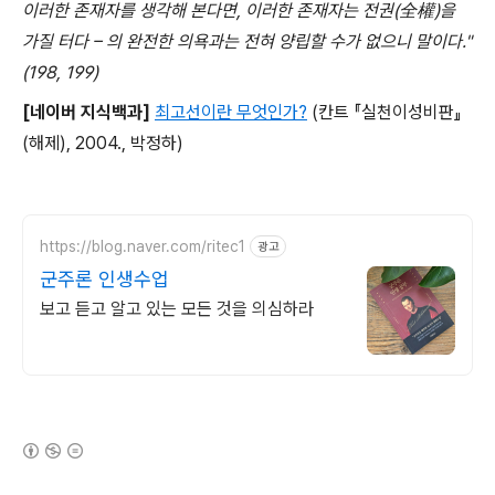
이러한 존재자를 생각해 본다면, 이러한 존재자는 전권(
全
權
)을
가질 터다 – 의 완전한 의욕과는 전혀 양립할 수가 없으니 말이다."
(198, 199)
[네이버 지식백과]
최고선이란 무엇인가?
(칸트 『실천이성비판』
(해제), 2004., 박정하)
https://blog.naver.com/ritec1
광고
군주론 인생수업
보고 듣고 알고 있는 모든 것을 의심하라
(새창열림)