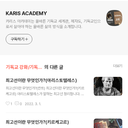
로그 정보
KARIS ACADEMY
카리스 아카데미는 올바른 기독교 세계관, 제자도, 기독교인으
로서 살아야 하는 올바른 삶의 방식을 소개합니다.
구독하기
더보기
기독교 강화/기독교의 공격
의 다른 글
최고선이란 무엇인가?(아리스토텔레스)
글 내용
최고선이란 무엇인가?(칸트) 최고선이란 무엇인가?(키르
케고르) 아리스토텔레스가 말하는 최고선 정리합니다. 아
리스토텔레스의『니코마코스 윤리학』은 인간의 행위가 궁
1
0
2022. 3. 1.
극적으로 지향하는 목적이 행복(eudaimonia)이라는 것
과 이 행복은 인간의 고유한 기능이 탁월하게 발휘되는 품
성 상태인 덕에 따른 활동임을 논증하고 있다. 인간은 자신
최고선이란 무엇인가?(키르케고르)
의 고유한 기능이 발휘되는 모든 측면에서 덕에 따른 활동
글 내용