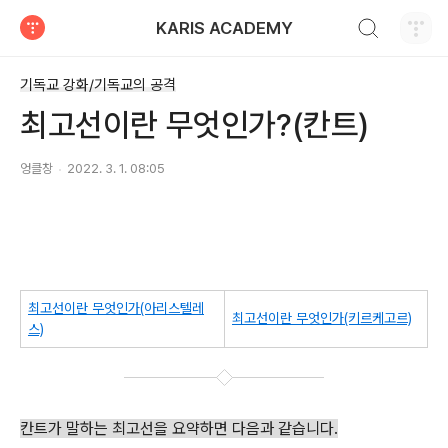
검색하기
KARIS ACADEMY
티스토리
기독교 강화/기독교의 공격
최고선이란 무엇인가?(칸트)
엉클창
2022. 3. 1. 08:05
최고선이란 무엇인가(아리스텔레
최고선이란 무엇인가(키르케고르)
스)
칸트가 말하는 최고선을 요약하면 다음과 같습니다.