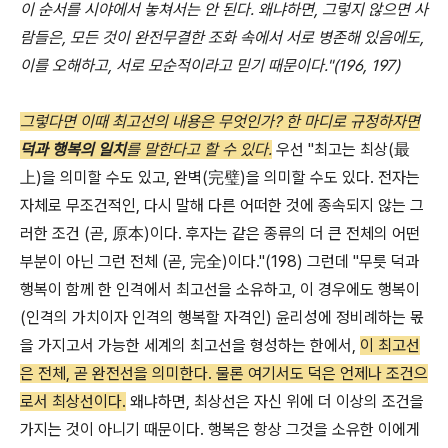
이 순서를 시야에서 놓쳐서는 안 된다. 왜냐하면, 그렇지 않으면 사
람들은, 모든 것이 완전무결한 조화 속에서 서로 병존해 있음에도,
이를 오해하고, 서로 모순적이라고 믿기 때문이다."(196, 197)
그렇다면 이때 최고선의 내용은 무엇인가? 한 마디로 규정하자면
덕과 행복의 일치
를 말한다고 할 수 있다.
우선 "최고는 최상(最
上)을 의미할 수도 있고, 완벽(完璧
)을 의미할 수도 있다. 전자는
자체로 무조건적인, 다시 말해 다른 어떠한 것에 종속되지 않는 그
러한 조건 (곧,
原本
)이다. 후자는 같은 종류의 더 큰 전체의 어떤
부분이 아닌 그런 전체 (곧,
完全)이다."(198) 그런데 "무릇 덕과
행복이 함께 한 인격에서 최고선을 소유하고, 이 경우에도 행복이
(인격의 가치이자 인격의 행복할 자격인) 윤리성에 정비례하는 몫
을 가지고서 가능한 세계의 최고선을 형성하는 한에서,
이 최고선
은 전체, 곧 완전선을 의미한다. 물론 여기서도 덕은 언제나 조건으
로서 최상선이다.
왜냐하면, 최상선은 자신 위에 더 이상의 조건을
가지는 것이 아니기 때문이다. 행복은 항상 그것을 소유한 이에게