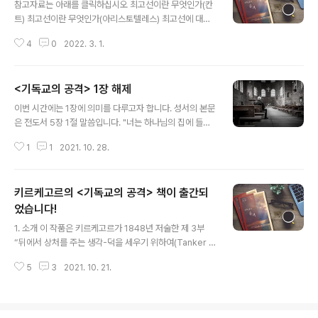
을 통해, 특히 인간 안의 가장 신적인 부분인 지성의 관조적
참고자료는 아래를 클릭하십시오 최고선이란 무엇인가(칸
활동을 통해 진정한 행복에 이를 수 있다는 것이 아리스토
트) 최고선이란 무엇인가(아리스토텔레스) 최고선에 대해
텔레스 윤리학의 핵심이라 할 수 있다. 고대 그리스 철학과
칸트와 아리스토텔레스를 비교하는 것은 유익하다. 먼저,
사상은 많은 부분 고전 비극, 호메로스의『일리아스』와 같
4
0
2022. 3. 1.
아리스토텔레스는 최고선이 행복이라 말했다. 하지만 그의
은 고전 서사시에 등장하는 영웅들의 감정과 말, 행동을 바
이런 사고는 행복을 이루기 위한 수단을 정당화는 문제가
탕으로 인간과 세계에 대한 일차적인 이..
내재될 수 있다. 칸트는 최고선과 최상선을 구분했다. 누군
<기독교의 공격> 1장 해제
가 최고의 이상적인 도덕을 실천하면 그는 최상선에 이르
글 내용
는 것이지 최고선에 이른 것은 아니다. 칸트에게서 중요한
이번 시간에는 1장에 의미를 다루고자 합니다. 성서의 본문
것은 행복보다는 도덕적 이상을 이루는 것이다. 하지만 문
은 전도서 5장 1절 말씀입니다. "너는 하나님의 집에 들어
제는 이것이다. 최상선을 실천한다 하더라도 행복하지 않
갈 때에 네 발을 삼갈지어다. 가까이 하여 말씀을 듣는 것이
을 수 있다. 오히려 역으로 세상에서 온갖 죄를 범하고도 그
1
1
2021. 10. 28.
우매한 자들이 제물 드리는 것보다 나으니 그들은 악을 행
런 사람이 더 행복할 수 있다. 선을 행하고도 불행해지거나
하면서도 깨닫지 못함이니라. 너는 하나님 앞에서 함부로
오히려 악을 행하고도 행복한 경우는 모두 최..
입을 열지 말며 급한 마음으로 말을 내지 말라. 하나님은 하
키르케고르의 <기독교의 공격> 책이 출간되
늘에 계시고 너는 땅에 있음이니라. 그런즉 마땅히 말을 적
게 할 것이라." 1장의 제목은 이 말씀의 인용문인 "너는 하
었습니다!
글 내용
나님의 집에 들어갈 때에 네 발을 삼갈지어다."입니다. 1장
1. 소개 이 작품은 키르케고르가 1848년 저술한 제 3부
역시 많은 내용을 다룰 수 있으나 모토와 관련하여 1장이
“뒤에서 상처를 주는 생각-덕을 세우기 위하여(Tanker s
어떻게 기독교의 공격이 될 수 있는지 설명합니다. 키르케
om saare bagfra- til Opbyggelse)”를 번역한 것입
고르가 살았던 그 당시 덴마크 상황이나 현재 한국 교회의
5
3
2021. 10. 21.
니다. 전체 4부의 강화 중에서 이 작품은 가장 비판적인 내
상황이나 비슷한 ..
용을 담고 있습니다. 키르케고르의 일기를 보면, 그는 이런
비판적인 내용으로 인해 고민하다가 마지막에 에 이 작품
을 추가한 것으로 보입니다. 2. 의 도발 그가 이렇게 고민했