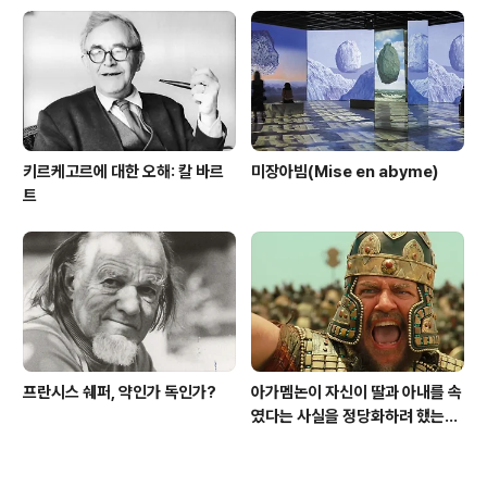
키르케고르에 대한 오해: 칼 바르
미장아빔(Mise en abyme)
트
프란시스 쉐퍼, 약인가 독인가?
아가멤논이 자신이 딸과 아내를 속
였다는 사실을 정당화하려 했는
가?