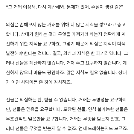
그 거래 이상해
다시 계산해봐
문제가 있어
손실이 생길 걸
“
.
.
.
?”
의심은 손해보지 않는 거래를 위해 더 많은 지식을 쌓으라고 충고
합니다
상대가 원하는 것과 무엇을 가져가려 하는지 정확하게 계
.
산하기 위한 지식을 요구하죠
그렇기 때문에 의심은 지식이 더욱
.
발전해야 한다는 겁니다
결국
의심과 지식은 한 패거리입니다
그
.
,
.
러나 선물은 계산하지 않습니다
거저 주고 요구하지 않습니다
계
.
.
산하지 않으니 마음도 평안하죠
많은 지식도 필요 없습니다
상대
.
.
가 어떤 사람이든 준 것에 감사하죠
.
선물은 의심하는 한
받을 수 없습니다
거래는 투명성을 요구하지
,
.
만
선물은 믿음을 요구합니다
포장된 선물
인식 불가능한 선물은
,
.
,
무조건적인 믿음만을 요구합니다
거래는 무엇을 받는지 알죠
그
.
.
러나 선물은 무엇을 받는지 알 수 없죠
언제 도래하는지도 모르죠
.
.