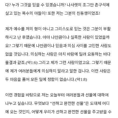
다
누가 그것을 믿을 수 있겠습니까
나사렛의 조그만 촌구석에
?
?
살고 있는 목수의 아들이
또한 저는 그분의 친동생이었죠
!
!
제가 예수를 저의 형이 아니고 그리스도로 믿는 것은 그분이 부활
하시고 난 후였습니다
아마 나만큼이나 실족한 사람이 있었을까
.
요
그렇기 때문에 나만큼이나 믿음과 의심 사이를 고민한 사람도
?
없을 것입니다
의심하는 사람은 마치 바람에 밀려 요동하는 바다
.
물결과 같죠
약
그리고 제가 그런 사람이었고요
그렇기 때문
.(
1:6)
.
에 제가 여러분들에게 의심하지 말라고 말한 겁니다
이런 사람은
.
두 마음을 품어 모든 일에 정함이 없습니다
약
.(
1:8)
이런 경험을 바탕으로 저는 오늘부터 여러분들과 선물에 대하여
나누고 싶습니다
무엇보다
선하고 완전한 선물
은 도대체 어디
.
“
”
에 오는 것인지
어떻게 우리가 선하고 완전한 선물을 주고받을 수
,