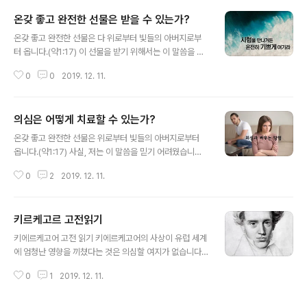
온갖 좋고 완전한 선물은 받을 수 있는가?
글 내용
온갖 좋고 완전한 선물은 다 위로부터 빛들의 아버지로부
터 옵니다.(약1:17) 이 선물을 받기 위해서는 이 말씀을 믿
어야 합니다. 제가 이것을 이토록 강조하는 이유는 여러분
0
0
2019. 12. 11.
들이 이 말씀을 믿어야 하기 때문입니다. 다시 한 번 저를
생각해 보십시오. 저는 예수님을 친 형으로만 생각했지, 그
리스도로 믿지 않았습니다. 그분이 십자가에 달려 돌아가
의심은 어떻게 치료할 수 있는가?
실 때까지 그분을 믿지 않고 의심했던 자입니다. 의심 많았
글 내용
던 제가 감히 말씀드립니다. 여러 가지 시험을 당하거든 기
온갖 좋고 완전한 선물은 위로부터 빛들의 아버지로부터
쁘게 여기십시오. 여러분이 시험을 받을 때, 하나님에게 시
옵니다.(약1:17) 사실, 저는 이 말씀을 믿기 어려웠습니다.
험받는다 말하지 마십시오. 하나님은 누구도 시험하지 않
수많은 박해를 받아야 했고, 수많은 사람들이 죽어야 했고,
기 때문입니다.(약1:13) 여러분이 시험을 이길 수 있는 방
0
2
2019. 12. 11.
수많은 사람들이 가족과 헤어지고 동굴 속에 갇혀 지내야
법은 여러분이 당하고 있는 삶이 하나님께서 주신 선물로
했습니다. 세상에서 완전히 버린 자처럼 살아 갈 수밖에 없
받는 겁니다. 아마 말도 안 ..
는 삶을 어떻게 선물로 받을 수 있겠습니까? 그래서 이 말
키르케고르 고전읽기
씀을 의심했던 겁니다. 저에게 인생에서 제일 힘든 과제가
글 내용
무엇인지 묻는다면, 저 야고보 사도는 과감하게 말할 수 있
키에르케고어 고전 읽기 키에르케고어의 사상이 유럽 세계
습니다. 그것은 우리가 처한 현실을, 우리가 처한 고난을 선
에 엄청난 영향을 끼쳤다는 것은 의심할 여지가 없습니다.
물로 받는 겁니다. 저의 경험을 말씀드리는 것뿐입니다. 많
여기에 그 모든 사상가들을 언급할 마음은 없습니다. 또한
이 의심했던 제가 말입니다. 의심하는 하는 자는 마치 바다
0
1
2019. 12. 11.
여기에 그의 일반적인 생애에 대한 언급도 할 필요가 없다
물결에 요동치는 물결과 같죠. 두 마음을 품어 모든 일에 정
고 생각합니다. 그런 정보들은 인터넷만 검색해보아도 얼
함이 없습니다. ..
마든지 알아볼 수 있기 때문입니다. 철학자, 신학자, 심리학