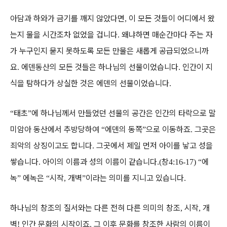
아담과 하와가 금기를 깨지 않았다면
이 모든 것들이 어디에서 왔
,
는지 물을 시간조차 없었을 겁니다
왜냐하면 매순간마다 주는 자
.
가 누구인지 묻지 못하도록 모든 만물은 새롭게 공급되었으니까
요
에덴동산의 모든 것들은 하나님의 선물이었습니다
인간이 지
.
.
식을 탐하다가 상실한 것은 에덴의 선물이었습니다
.
태초
에 하나님께서 만들었던 선물의 공간은 인간의 타락으로 말
“
”
미암아 동산에서 추방당하여
에덴의 동쪽
으로 이동하죠
그곳은
“
”
.
죄악의 상징이고도 합니다
그곳에서 제일 먼저 아이를 낳고 성을
.
쌓습니다
아이의 이름과 성의 이름이 같습니다
창
에
.
.(
4:16-17) “
녹
에녹은
시작
개벽
이라는 의미를 지니고 있습니다
”
“
,
”
.
하나님의 창조의 질서와는 다른 전혀 다른 의미의 창조
시작
개
,
,
벽
인간 문화의 시작이죠
그 이후 문화를 창조한 사람의 이름이
!
.