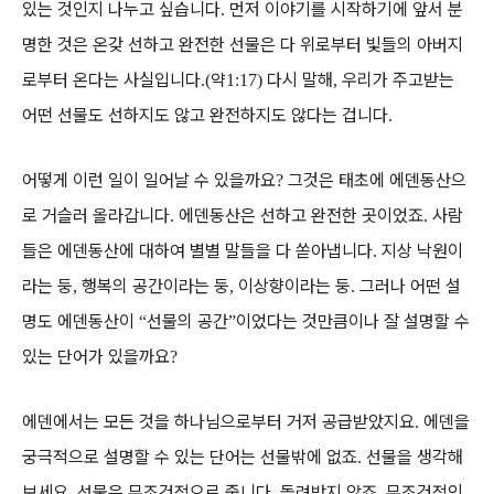
있는 것인지 나누고 싶습니다
먼저 이야기를 시작하기에 앞서 분
.
명한 것은 온갖 선하고 완전한 선물은 다 위로부터 빛들의 아버지
로부터 온다는 사실입니다
약
다시 말해
우리가 주고받는
.(
1:17)
,
어떤 선물도 선하지도 않고 완전하지도 않다는 겁니다
.
어떻게 이런 일이 일어날 수 있을까요
그것은 태초에 에덴동산으
?
로 거슬러 올라갑니다
에덴동산은 선하고 완전한 곳이었죠
사람
.
.
들은 에덴동산에 대하여 별별 말들을 다 쏟아냅니다
지상 낙원이
.
라는 둥
행복의 공간이라는 둥
이상향이라는 둥
그러나 어떤 설
,
,
.
명도 에덴동산이
선물의 공간
이었다는 것만큼이나 잘 설명할 수
“
”
있는 단어가 있을까요
?
에덴에서는 모든 것을 하나님으로부터 거저 공급받았지요
에덴을
.
궁극적으로 설명할 수 있는 단어는 선물밖에 없죠
선물을 생각해
.
보세요
선물은 무조건적으로 줍니다
돌려받지 않죠
무조건적인
.
.
.