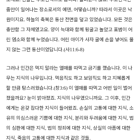
줌만이 일어나는 장소로서의 에덴
어떻습니까
따라서 이곳은 낙
,
?
원이지요
하늘의 축복은 동산 전면을 덮고 있었습니다
모든 것은
.
.
충만함 그 자체였고요
양이 늑대와 함께 뒹굴고 놀았고 표범이 어
.
린 염소와 함께 누었습니다
어린 아이가 사자 굴에 손을 넣어도 물
.
지 않는 그런 동산이었답니다
사
.(
11:6-8)
그러나 인간은 먹지 말라는 열매를 따먹고 금기를 깼습니다
이 나
.
무는 지식의 나무입니다
먹음직도 하고 보암직도 하고 지혜롭게
.
할 만큼 탐스러웠습니다
창
이 열매를 따먹고 어떤 일이 벌어
.(
3:6)
졌을까요
눈이 밝아졌죠
지식의 나무였으니까요
그 이후
인간
?
.
.
,
에게는 온갖 잡다한 지식이 들어왔죠
손실의 고통에 대한 지식
소
.
,
유의 의심스러운 기쁨에 대한 지식
분리와 두려움에 대한 지식
법
,
,
의 심판에 대한 지식
법의 정죄에 대한 지식
상실의 아픔에 대한
,
,
지식
죽음의 고통에 대한 지식과 같은 것들
,
.