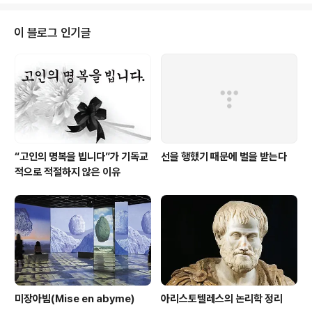
자, 문학자들에 이르기까지 광범위한 곳에 키에르케고르의
사상이 묻어 있습니다. 그들이 어떤 필요에 의해서 어떤 사
이 블로그 인기글
상을 갖다 썼을지라도, 오늘날 우리에게 알려져 있는 키에
르케고어는 굉장히 실망스럽습니다. 왜냐하면 우리가 알고
있는 키에르케고어는 반쪽짜리에 불과하기 때문입니다. 아
마도 키에르케고어에 대하여 가장 많이 알려진 사실은 우
울, 불안, 절망, 죄 등을 발전시킨 사상가라..
“고인의 명복을 빕니다”가 기독교
선을 행했기 때문에 벌을 받는다
적으로 적절하지 않은 이유
미장아빔(Mise en abyme)
아리스토텔레스의 논리학 정리