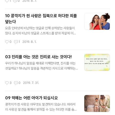
1
0
2019. 8. 7.
고 용서받은 자의 죄를 제거..
이었다”는 반응을 보였다. 어머니는 “아들이 15년 전쯤 원
양어선을 타면서 고생해 번 돈을 내 암 수술비에 다 쓰려하
기에 말렸더니 ‘돌아가시더라도 수술은 해보고 돌아가셔야
10 콩깍지가 씐 사랑은 침묵으로 허다한 죄를
한다’며 나를 수술시켜 이렇게 살 수 있게 해줬다”며 눈물
덮는다
을 훔쳤다고 전했다. 도대체 어떻게 된 일일까? 나는 이런
글 내용
상상을 해본다. 이 살인자의 엄마가 감옥에 갇힌 아들을 찾
요즘 인터넷에 비난하는 댓글로 인해 상처받는 사람들이
아간다. 아들 면회를 요청하고 아들을 만나며 말한다. “우
많다. 심지어 비난의 댓글로 스트레스를 받아 자살에 이르
리 아들은 그런 아들 아녀. 절대 사람을 죽일 사람이 아니
기까지 하는 뉴스를 듣는다. 이미 다 알다시피, 연예인들도
작성시간
0
1
2019. 8. 1.
지. 그렇지?” 모든 사..
악성 댓글로 인해 자살한 경우도 있다. 악성 댓글과 악성 루
머로 인한 억울함과 외로움, 우울함을 이기지 못하고 목숨
을 끊는 일이 있는 것이다. 이런 점에서 우리가 생각해 볼
03 진리를 아는 것은 진리로 사는 것이다!
수 있는 주제가 “침묵”이다. 콩깍지가 씐 사랑은 침묵으로
글 내용
우리가 하나님의 말씀을 제대로 이해한다면, 진리를 아는
허다한 죄를 덮기 때문이다. 예를 들어, 사랑하는 두 남녀를
것일까요? 하나님의 말씀을 객관적인 지식으로 이해하는
생각해보자. 때로는 사랑하는 두 사람은 그들의 관계가 숨
것, 그래서 이 지식을 다른 사람에게 설명할 수 있는 것은
겨지기를 바라는 경우가 있다. 그때 그들이 서로에게 사랑
진리를 아는 것일까요? 지금 이 글은 여러분에게 말씀을 조
을 고백하고 서로에게 비밀을 간직하자고 약속하는 순간을
작성시간
3
0
2019. 7. 31.
금 더 자세히 설명함으로써 진리에 이를 수 있도록 도와주
가정해 보라. 거기에 우연치 않게 제 3자가 있었다. 그러나
고 있는 걸까요? 아니, 전혀 그럴 수 없습니다. 왜냐하면 진
이 사람은 성실하고 다정..
리는 “예수 그리스도”이기 때문입니다. 예수 그리스도께서
09 악에는 어린 아이가 되십시오
진리라면, 진리는 그분을 아는 것이고 “답안”입니다. 그러
글 내용
나 이것은 대답될 수 없습니다. 물론, 이런 식으로 설명하면
콩깍지가 씐 사랑은 아무것도 발견하지 않습니다. 따라서
진리는 단순하지만 또한 복잡해질 수도 있습니다. 진리는
이 사랑은 발견을 통해서 밝혀질 수 있는 허다한 죄를 숨깁
아이들도 이해할만큼 단순한 것도 사실이지만, 누구도 이
니다. 바울 사도는 말합니다. “형제들아 지혜에는 아이가