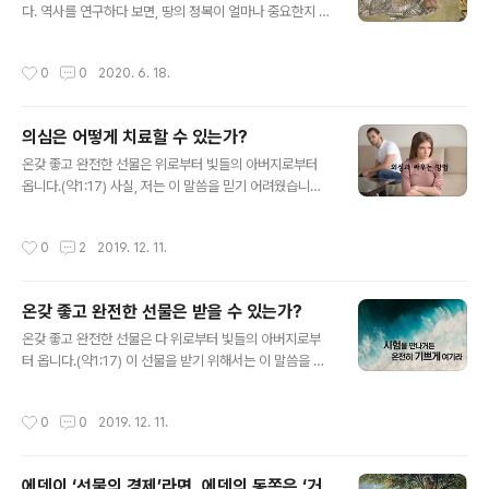
아니다. 우리의 가정에, 학교에, 직장에, 우리 이웃이 있는
다. 역사를 연구하다 보면, 땅의 정복이 얼마나 중요한지 알
곳이면 어디에나 현존한다. 마치 이것은 조금 더 온화한 형
수 있다. 대표적인 땅의 정복자로 예를 든다면, 알렉산더 대
태인 것 같으나 더 사악한 형태일 수 있다. 합법적 경쟁과
왕이었다. 그는 마케도니아의 왕으로 그리스, 페르시아, 인
작성시간
0
0
2020. 6. 18.
비교의 관계가..
도에 이르는 대제국을 건설하였다. 뿐만 아니라 그리스 문
화와 오리엔트 문화를 융합시킨 헬레니즘 문화를 탄생시켰
다. 그는 여러 지역을 정복했고, 자신이 정복한 지역에 알렉
의심은 어떻게 치료할 수 있는가?
산드리아라고 이름을 지은 70개의 도시를 건설했다고 한
글 내용
다. 그가 이룬 역사의 업적은 유럽, 아시아, 아프리카 대륙
온갖 좋고 완전한 선물은 위로부터 빛들의 아버지로부터
을 통일하는 대제국을 건설하고 문화를 융합했다는 데에
옵니다.(약1:17) 사실, 저는 이 말씀을 믿기 어려웠습니다.
있다. 하지만 BC 323년 바빌론으로 돌아와 아라비아 원
수많은 박해를 받아야 했고, 수많은 사람들이 죽어야 했고,
정을 준비하던 중, 열병을 앓다가 33세의 나이에 갑작스런
수많은 사람들이 가족과 헤어지고 동굴 속에 갇혀 지내야
작성시간
0
2
2019. 12. 11.
죽음을 맞이한다. 역사는 이런 ..
했습니다. 세상에서 완전히 버린 자처럼 살아 갈 수밖에 없
는 삶을 어떻게 선물로 받을 수 있겠습니까? 그래서 이 말
씀을 의심했던 겁니다. 저에게 인생에서 제일 힘든 과제가
온갖 좋고 완전한 선물은 받을 수 있는가?
무엇인지 묻는다면, 저 야고보 사도는 과감하게 말할 수 있
글 내용
습니다. 그것은 우리가 처한 현실을, 우리가 처한 고난을 선
온갖 좋고 완전한 선물은 다 위로부터 빛들의 아버지로부
물로 받는 겁니다. 저의 경험을 말씀드리는 것뿐입니다. 많
터 옵니다.(약1:17) 이 선물을 받기 위해서는 이 말씀을 믿
이 의심했던 제가 말입니다. 의심하는 하는 자는 마치 바다
어야 합니다. 제가 이것을 이토록 강조하는 이유는 여러분
물결에 요동치는 물결과 같죠. 두 마음을 품어 모든 일에 정
들이 이 말씀을 믿어야 하기 때문입니다. 다시 한 번 저를
작성시간
0
0
2019. 12. 11.
함이 없습니다. ..
생각해 보십시오. 저는 예수님을 친 형으로만 생각했지, 그
리스도로 믿지 않았습니다. 그분이 십자가에 달려 돌아가
실 때까지 그분을 믿지 않고 의심했던 자입니다. 의심 많았
에덴이 ‘선물의 경제’라면, 에덴의 동쪽은 ‘거