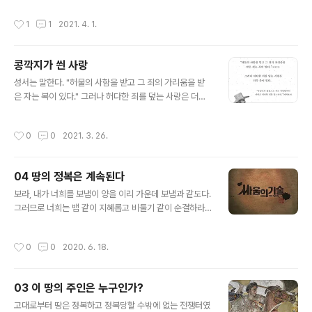
전부 제로섬 게임이다. 예를 들어, 누군가에게 내 주머니에
작성시간
1
1
2021. 4. 1.
있는 돈을 누군가에게 주면 그 사람 주머니에는 돈이 있지
만 내 주머니에는 돈이 없다. 누군가에게 빵을 주면 나는 빵
이 없고 받은 사람은 빵이 있다. 따라서 이 세상에 시간 안
콩깍지가 씐 사랑
에 있는 모든 것은 내가 준만큼 나의 것은 사라지고 받은 상
글 내용
대는 내가 준 것을 갖고 있다. 바로 이것이 세상 이치이다.
성서는 말한다. "허물의 사함을 받고 그 죄의 가리움을 받
경제학이 궁극적으로 가르치는 것도 이와 유사하다. “희소
은 자는 복이 있다." 그러나 허다한 죄를 덮는 사랑은 더욱
성”이다. 이 용어는 인간의 제한된 자원을 분배하는 데에
복이 있다.
생긴 문제를 설명하기 위한 것이다. 사람들의 욕구를 충족
작성시간
0
0
2021. 3. 26.
시킬 만큼 자원이 충분..
04 땅의 정복은 계속된다
글 내용
보라, 내가 너희를 보냄이 양을 이리 가운데 보냄과 같도다.
그러므로 너희는 뱀 같이 지혜롭고 비둘기 같이 순결하라.
(마10:16) 지난 시간에 우리는 “땅의 정복”에 대하여 이야
기 했다. 이야기를 더 전개시켜보자. 정복 전쟁은 과거 시대
작성시간
0
0
2020. 6. 18.
나 있었던 구시대적 유물이 아니다. 나는 우리 사회 역시 이
런 지배와 피지배관계, 주인과 노예의 관계가 더욱 깊숙하
고 심오한 형태로 존재하고 있으며 사회를 움직이는 원동
03 이 땅의 주인은 누구인가?
력이 되고 있다고 생각한다. 오늘날 정복 전쟁의 피 터지는
글 내용
싸움은 저 적들과의 총칼을 들고 싸우는 현장에 있는 것이
고대로부터 땅은 정복하고 정복당할 수밖에 없는 전쟁터였