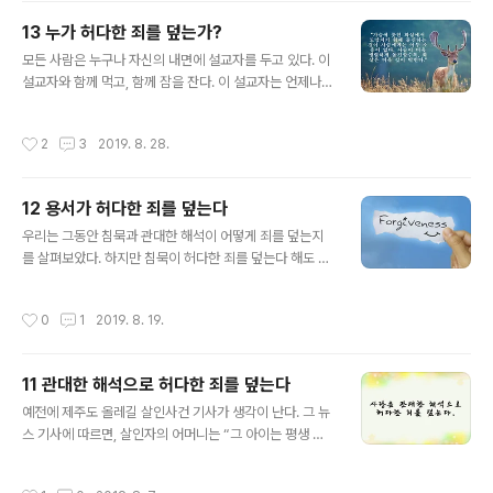
당신 밖에 있는 정의에 도움을 요청하고 싶다. 스스로를 학
13 누가 허다한 죄를 덮는가?
대한다. 하지만 거기에는 진실로 만족이, 어떤 만족이 존재
글 내용
한다. 만족을 만드는 자, 완전히 당신의 모든 죄를 덮고 보
모든 사람은 누구나 자신의 내면에 설교자를 두고 있다. 이
는 것을 불가능하게 한 자, 정의가 보는 것을 불가능하게 하
설교자와 함께 먹고, 함께 잠을 잔다. 이 설교자는 언제나
고 그리하여 당신 속에 있는 회개가 보는 것을, 당신이 보는
그의 주변에 있다. 언제나 그와 함께 있다. 그가 어디에 가
것을 불가능하게 한 자가 존재한다. 그분이 거룩한 몸으로..
든, 무엇을 하든, “욕망”이라고 불리는 이 설교자가 있는 것
작성시간
2
3
2019. 8. 28.
이다. 이 욕망의 설교자에 굴복하여 살아가는 사람들이 많
이 있는 것을 본다. 반면, 모든 사람의 저 깊은 내면에 어디
에서든 신중하게 현존하고 있는 비밀을주고받는 자가 있는
12 용서가 허다한 죄를 덮는다
것도 확실하다. 그것은 양심이다. 사람은 아마도 세상에서
글 내용
그의 죄를 숨기는 데에 성공할 수도 있다. 어리석게도 죄를
우리는 그동안 침묵과 관대한 해석이 어떻게 죄를 덮는지
숨기는 데에 성공한 것을 기뻐할 수도 있다. 그럼에도 불구
를 살펴보았다. 하지만 침묵이 허다한 죄를 덮는다 해도 실
하고, 조금만 더 정직해진다면, 그가 그 죄들을 드러낼 만한
제로 어떤 죄도 제거하지는 못한다. 관대한 해석 역시 마찬
용기를 갖지 못했다는 것은 통탄할 만한 약점이요, 비겁이
가지이다. 즉, 죄의 양을 약간 감소시킬 수는 있다. 그러나
작성시간
0
1
2019. 8. 19.
었다는 것을 ..
용서는 확실히 죄를 제거한다. 용서는 죄를 제거하는 가장
치명적인 방법이다. 우리는 이전에 “창조의 허다함”에 대
해 말한 바 있다. 하나님의 만드신 창조물이 얼마나 다양한
11 관대한 해석으로 허다한 죄를 덮는다
지 그것을 다 센다는 것은 불가능하다. 저 우주의 별들부터
글 내용
우리 눈에 보이지 않는 저 작은 세계에 이르기까지 얼마나
예전에 제주도 올레길 살인사건 기사가 생각이 난다. 그 뉴
다양한가! 이런 창조의 다양성을 발견하는 일은 대단한 일
스 기사에 따르면, 살인자의 어머니는 “그 아이는 평생 나
이고 찬양받을 만한 일이지만, 용서와 허다한 죄의 관계에
를 위해 살아왔다”며 범행 사실을 믿지 못하는 반응을 보였
있어서는 그 특징이 완전히 다르다. 용서는 허다한 죄를 덥
다고 했다. 심지어는 이웃 주민들도 그 사람은 “착한 사람
작성시간