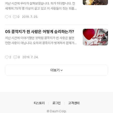
로 땅에 무언가를 썼습니다. 주님은 모든 것을 알고 계신 분
지난 시간에 우리가 살펴보았습니다. 죄가 허다합니다. 전
입니다. 그분은 바리새인과 서기관이 말하기도 전에 확실
세계에 75억 명 이상이 살고 있고 이 사람들이 짓는 죄를
히 모든 것을 아셨습니다. 바리새인과 서기관은 재빠르게
다 세기도 전에 새로운 죄는 계속해서 탄생하고 있습니다.
작성시간
1
0
2019. 7. 25.
그녀의 죄를 발견했습니다. 그것은 정말로..
아무리 IT기술이 발전을 한다 하더라도 이 모든 죄를 다 세
기가 불가능할 것처럼 보입니다. 왜냐하면 세려고 하는 그
순간에도 계속 생겨나니까요. 문제는 이겁니다. 죄가 이렇
05 콩깍지가 씐 사랑은 어떻게 승리하는가?
게 생성될 때, 콩깍지가 씐 사랑 역시 군대를 조직하여 이
글 내용
지난 시간에 이야기했던 것처럼 콩깍지가 씐 사랑은 불완
죄에 맞서 싸운다면 싸움이 가능할 것처럼 보입니다. 하지
전한 사랑이 아닙니다. 오히려 콩깎지가 벗겨져서 문제가
만 당장 나 자신을 돌아보십시오. 내 안에 콩깍지가 씐 사랑
되는 겁니다. 따라서 기독교적으로 이해하면, 콩깍지가 씐
이 있는지를. 세상을 보십시오. 이 사랑의 군대가 그렇게 많
사랑이야말로 완전한 사랑이요, 바로 이 사랑이 허다한 죄
은가를. 안타깝게도 이 사랑의 군대는 그렇게 육박전을 벌
작성시간
2
0
2019. 7. 24.
를 덮는 사랑입니다. 이 사랑은 허다한 죄를 덮습니다. 그런
이며 싸울 만큼 많지 않아 보입니다. 그렇다면, 실제로 콩깍
데 죄의 허다함이라? 얼마나 두려운 표현입니까! 이 지구상
지가 씐 사랑이 허다..
에 얼마나 많은 사람이 살고 있습니까? 2019년 현재 통계
더보기
로 약 75억 명 이상이 지구에 살고 있다고 합니다. 75억
명이 창조하고 있는 죄의 허다함을 생각해 보십시오. 곧, 창
조의 허다함과 비교될 것 같습니다. 이 표현은 우리로 하여
금 셀 수 없는 종들과 헤아릴 수 없는 생물의 군집을 생각나
게 합니다. 왜냐하면 그 수는 너무 커서 셀 수가 없으니까
요. 왜냐하면 매 순간..
의안내
티스토리
로그인
고객센터
© Daum Corp.