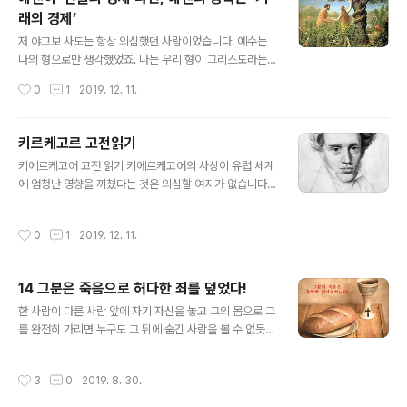
던 제가 감히 말씀드립니다. 여러 가지 시험을 당하거든 기
래의 경제’
쁘게 여기십시오. 여러분이 시험을 받을 때, 하나님에게 시
글 내용
험받는다 말하지 마십시오. 하나님은 누구도 시험하지 않
저 야고보 사도는 항상 의심했던 사람이었습니다. 예수는
기 때문입니다.(약1:13) 여러분이 시험을 이길 수 있는 방
나의 형으로만 생각했었죠. 나는 우리 형이 그리스도라는
법은 여러분이 당하고 있는 삶이 하나님께서 주신 선물로
것을 믿기 어려웠습니다. 어릴 적, 들의 백합과 공중의 새와
작성시간
0
1
2019. 12. 11.
받는 겁니다. 아마 말도 안 ..
이야기를 나누는 것처럼 보였던 형이 어느 날 새로운 나라
를 건설한다며 밖으로 돌아다녔을 때, 믿기 어려웠죠. 로마
제국과 헤롯 가문을 몰아내고 왕이 된다? 누가 그것을 믿을
키르케고르 고전읽기
수 있겠습니까? 나사렛의 조그만 촌구석에 살고 있는 목수
글 내용
키에르케고어 고전 읽기 키에르케고어의 사상이 유럽 세계
의 아들이! 또한 저는 그분의 친동생이었죠!제가 예수를 저
에 엄청난 영향을 끼쳤다는 것은 의심할 여지가 없습니다.
의 형이 아니고 그리스도로 믿는 것은 그분이 부활하시고
여기에 그 모든 사상가들을 언급할 마음은 없습니다. 또한
난 후였습니다. 아마 나만큼이나 실족한 사람이 있었을까
여기에 그의 일반적인 생애에 대한 언급도 할 필요가 없다
요? 그렇기 때문에 나만큼이나 믿음과 의심 사이를 고민한
작성시간
0
1
2019. 12. 11.
고 생각합니다. 그런 정보들은 인터넷만 검색해보아도 얼
사람도 없을 것입니다. 의심하는 사람은 마치 바람에 밀려
마든지 알아볼 수 있기 때문입니다. 철학자, 신학자, 심리학
요동하는 바다 물결과 같죠.(약1..
자, 문학자들에 이르기까지 광범위한 곳에 키에르케고르의
14 그분은 죽음으로 허다한 죄를 덮었다!
사상이 묻어 있습니다. 그들이 어떤 필요에 의해서 어떤 사
글 내용
상을 갖다 썼을지라도, 오늘날 우리에게 알려져 있는 키에
한 사람이 다른 사람 앞에 자기 자신을 놓고 그의 몸으로 그
르케고어는 굉장히 실망스럽습니다. 왜냐하면 우리가 알고
를 완전히 가리면 누구도 그 뒤에 숨긴 사람을 볼 수 없듯,
있는 키에르케고어는 반쪽짜리에 불과하기 때문입니다. 아
예수 그리스도는 그분의 “거룩한 몸(holy body)”으로 당
마도 키에르케고어에 대하여 가장 많이 알려진 사실은 우
신의 죄를 덮는다. 그때 정의가 불끈 성을 낸다. 그리하여
작성시간
3
0
2019. 8. 30.
울, 불안, 절망, 죄 등을 발전시킨 사상가라..
더 많은 것을 원한다. 당신 역시 회개로 고통당한다. 당신이
회개로 고통당할 때, 당신은 더 많은 죄를 발견한다. 심지어