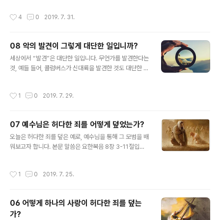
해할 수 없을 만큼 고차원적이기도 합니다. 그것은 진리를
되지 말고 악에는 어린 아이가 되라. 지혜에는 장성한 사람
작성시간
4
0
2019. 7. 31.
어떻게 믿느냐에 따라 달라지는..
이 되라.”(고전14:20) 콩깍지가 씐 사랑은 바울 사도가 말
한 어린 아이가 되라는 명령을 표현합니다. 저 세상을 나가
보십시오. 실제로 세상에서 현명하다고 칭찬받는 것은 악
08 악의 발견이 그렇게 대단한 일입니까?
에 대한 지식입니다. 반면에 이 지혜는 선에 관한 지식입니
글 내용
다. 콩깍지가 씐 사랑은 악에 대한 지식이 없을 뿐더러 그런
세상에서 “발견”은 대단한 일입니다. 무언가를 발견한다는
지식을 원하지도 않습니다. 이런 점에서 이 사랑은 어린 아
것, 예들 들어, 콜럼버스가 신대륙을 발견한 것도 대단한 일
이이고 어린 아이로 남아 있습니다. 또한 이 사랑은 어린 아
입니다. 뉴턴이 사과가 떨어지는 것을 보고 만유인력의 법
이이기 원하고 어린 아이로 남아 있기를 원합니다. 아이를
칙을 발견한 것도 대단한 일입니다. 미생물학자가 우리 눈
작성시간
1
0
2019. 7. 29.
도둑의 소굴에 데리..
에 보이지 않는 저 작은 세계를 발견하는 것도 대단한 일입
니다. 그 뿐입니까? 저 우주에 우리 눈에 보이지도 않는 행
성을 발견한 것도 대단한 일입니다. 이처럼 세상에서 발견
07 예수님은 허다한 죄를 어떻게 덮었는가?
하는 일은 대단한 일입니다. 하지만 다른 의미에서, 이 세상
글 내용
에서 발견하는 일이 대단한 일이 있습니다. 그것은 “죄,” 혹
오늘은 허다한 죄를 덮은 예로, 예수님을 통해 그 모범을 배
은 “악”을 발견하는 일입니다. 예를 들어, 사회 초년생으로
워보고자 합니다. 본문 말씀은 요한복음 8장 3-11절입니
처음 사회에 진출한 젊은이가 있습니다. 이 젊은이가 세상
다. 때는 아침이었습니다. 감람산에서 내려와 일찍 성전에
이 얼마나 선한지, 선한 부분만 찾아서 헤맨다고 생각해 보
와서 백성들을 가르치고 있는데, 서기관과 바리새인들이
작성시간
1
0
2019. 7. 25.
십시오. 그럼 아마도..
간음 중에 잡힌 여자를 끌어다가 가운데에 세운 겁니다.
“선생이여, 이 여자가 간음하다가 현장에서 잡혔나이다. 모
세는 율법에 이러한 여자를 돌로 치라 명하였거니와 선생
06 어떻게 하나의 사랑이 허다한 죄를 덮는
은 어떻게 말하겠나이까?” 그때, 그녀는 주님과 얼굴을 마
가?
주하고 있었습니다. 그러나 주님은 허리를 굽혀 손가락으
글 내용