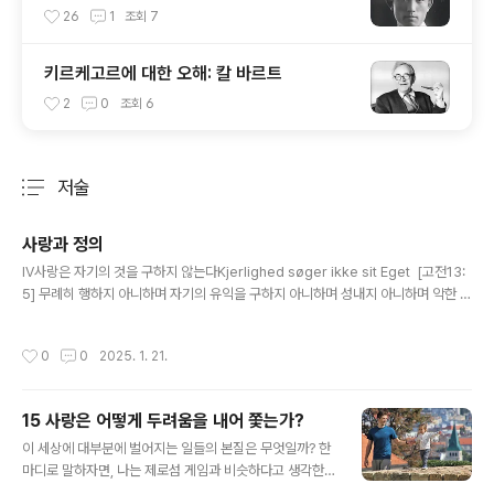
26
1
조회
7
키르케고르에 대한 오해: 칼 바르트
2
0
조회
6
저술
분류 전체보기
주요 글 목록
사랑과 정의
글 내용
IV사랑은 자기의 것을 구하지 않는다Kjerlighed søger ikke sit Eget [고전13:
5] 무례히 행하지 아니하며 자기의 유익을 구하지 아니하며 성내지 아니하며 악한 것
을 생각하지 아니하며사랑은 자기 것을 구하지 않습니다. 왜냐하면 자기 것을 구한다
는 것은 곧 자기애(自愛), 자기 중심적 사랑, 자기 병(自己病, Selvsyge) 혹은 사
작성시간
0
0
2025. 1. 21.
랑이 결여된 마음이 갖는 다른 이름들에 불과하기 때문입니다. 그렇다면 하나님께서
는 사랑이 아니신가요?[i] 그러나 하나님께서는 인간을 자신의 형상대로 창조하셨습
니다.[ii] 이는 인간이 하나님을 닮아야 하고, 완전하신 하나님처럼 완전해져야 하며,
15 사랑은 어떻게 두려움을 내어 쫓는가?
하나님의 고유한 완전함에 도달해야 한다는 뜻입니다.[iii] 그렇다면 하나님께서도 자
글 내용
기 것을 구하신다고 할 ..
이 세상에 대부분에 벌어지는 일들의 본질은 무엇일까? 한
마디로 말하자면, 나는 제로섬 게임과 비슷하다고 생각한
다. 물론 윈윈 게임도 있지만, 존재론적인 측면에서 본다면