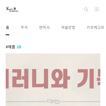
본문 바로가기
홈
주석
번역서
저술방법
키르케고르
헤겔
10