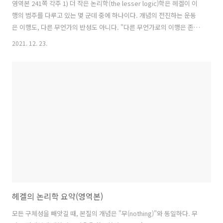
영역본 241쪽 각주 1) 더 작은 논리학(the lesser logic)학은 헤겔이 이
행의 범주를 다루고 있는 몇 군데 중에 하나이다. 개념의 전진하는 운동
은 이행도, 다른 무언가의 반성도 아니다. "다른 무언가로의 이행은 존재
범위 안에서의 변증법적인 과정이다. 즉, 본질의 범위 안에서의 반성(다
2021. 12. 23.
른 무언가가 분명히 밝혀짐)이다. 이 개념의 운동이 발전
(developement)이다. 이 발전에 의해서 이미 암묵적으로 현존해 있던
것이 명확해진다." (Encyclopadie, Part One, Die Logik, ∮161 and
Zusatz, Werke, VI, PP. 317-18; J. A., VIII, p. 355; Hegel's Logic,
pp. 224-5) 키르케고르는 헤겔의 논리학이 이행을 설..
헤겔의 논리학 요약(영역본)
모든 구체성을 빼앗길 때, 본질의 개념은 "무(nothing)"와 동일하다. 무