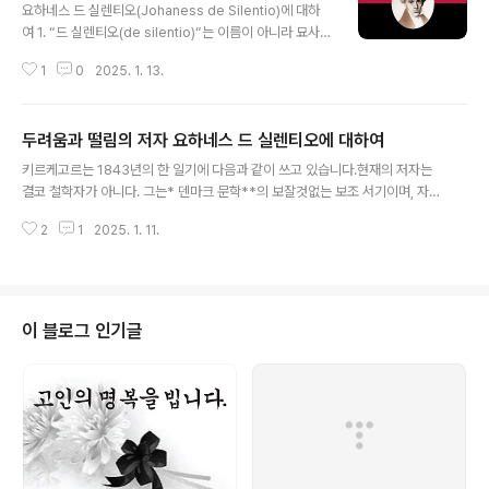
됩니다. 그러나 이 논리적 결과는 생략되어 있습니다.바로 그렇기 때문에 마지
요하네스 드 실렌티오(Johaness de Silentio)에 대하
막의 “그러므로(therefore)..
여 1. “드 실렌티오(de silentio)“는 이름이 아니라 묘사다
키르케고르의 다른 필명들—《반복》의 콘스탄틴 콘스탄티
1
0
2025. 1. 13.
우스(Constantin Constantius), 《철학의 부스러기》(Ph
ilosophical Fragments)의 요하네스 클리마쿠스(Joha
nnes Climacus), 《불안의 개념》(The Concept of An
두려움과 떨림의 저자 요하네스 드 실렌티오에 대하여
xiety)의 비길리우스 하우프니엔시스(Vigilius Haufnien
글 내용
sis)—은 전형적인 이름처럼 보이지만, 요하네스 드 실렌
키르케고르는 1843년의 한 일기에 다음과 같이 쓰고 있습니다.현재의 저자는
티오는 다릅니다.이 필명의 “de silentio”는 성(last na
결코 철학자가 아니다. 그는* 덴마크 문학**의 보잘것없는 보조 서기이며, 자신
me)이 아닌 묘사적 표현입니다. 즉, “침묵의 요한(John o
의 문을 잠그고 상황에 따라 암시적이고 은밀하게 말하기를 선호한다. 때로는
f Silence)”이 아니라, “침묵으로부터..
2
1
2025. 1. 11.
신을 기리기 위해 춤을 추고, 때로는 문 앞에서 구걸하며, 가끔은 스스로가 불명
예를 당하더라도 더 깊은 지혜의 계시를 위한 겸손한 계기가 되기를 주저하지
않는다.† 그러나 이는 그를 괴롭히지 않는다. 그는 자신을 삶으로부터 단죄받은
존재가 아니라, 삶을 위해 단죄받은 존재로 여긴다. 그리고 종신형을 선고받은
죄수라면 거친(rasping)** 일쯤은 충분히 견딜 수 있다—어차피 그의 삶은 이
이 블로그 인기글
미 잃어버린 것이기에.그는 자신에게 내려진 판결을 순순히 받아들인다. 왜냐하
면 그는 삶으로..