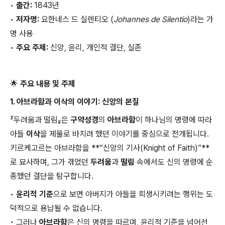
•
출간:
1843년
•
저자명:
요한네스 드 실렌티오 (
Johannes de Silentio
)라는 가
명 사용
•
주요 주제:
신앙, 윤리, 개인적 결단, 실존
🌟 주요 내용 및 주제
1. 아브라함과 이삭의 이야기: 신앙의 본질
『두려움과 떨림』은
구약성경
의
아브라함
이 하나님의 명령에 따라
아들
이삭
을 제물로 바치려 했던 이야기를 중심으로 전개됩니다.
키르케고르는 아브라함을 **“신앙의 기사(Knight of Faith)”**
로 묘사하며, 그가 겪었던
두려움
과
떨림
속에서도 신의 명령에 순
종했던 결단을 탐구합니다.
•
윤리적 기준
으로 보면 아버지가 아들을 희생시키려는 행위는 도
덕적으로 용납될 수 없습니다.
•
그러나
아브라함
은 신의 명령을 따르며, 윤리적 기준을 넘어선