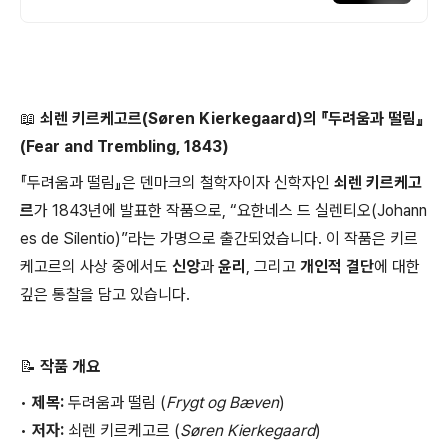
라오는 전국구 최다 상품 매일 10만 개 이상
의 신규 상품 업로드
📖 쇠렌 키르케고르(Søren Kierkegaard)의 『두려움과 떨림』
(Fear and Trembling, 1843)
『두려움과 떨림』은 덴마크의 철학자이자 신학자인
쇠렌 키르케고
르
가 1843년에 발표한 작품으로, “요한네스 드 실렌티오(Johann
es de Silentio)”라는 가명으로 출간되었습니다. 이 작품은 키르
케고르의 사상 중에서도
신앙
과
윤리
, 그리고
개인적 결단
에 대한
깊은 통찰을 담고 있습니다.
📝 작품 개요
•
제목:
두려움과 떨림 (
Frygt og Bæven
)
•
저자:
쇠렌 키르케고르 (
Søren Kierkegaard
)