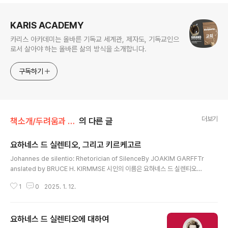
로그 정보
KARIS ACADEMY
카리스 아카데미는 올바른 기독교 세계관, 제자도, 기독교인으
로서 살아야 하는 올바른 삶의 방식을 소개합니다.
구독하기
더보기
책소개/두려움과 떨림
의 다른 글
요하네스 드 실렌티오, 그리고 키르케고르
글 내용
Johannes de silentio: Rhetorician of SilenceBy JOAKIM GARFFTr
anslated by BRUCE H. KIRMMSE 시인의 이름은 요하네스 드 실렌티오이
며, 영웅의 이름은 아브라함입니다. 그리고 위에서 인용된 말은 전자가 후자에
1
0
2025. 1. 12.
게 바치는 찬사(panegyric)입니다. 그러나 이 찬사는 단순한 찬사만이 아닙니
다. 그 안에는 논리적 함의, 혹은 적어도 논리적 함의와 유사한 무언가가 존재합
니다. 즉, “만약 ~하지 않았다면(If there were not)“으로 시작하는 문구들 뒤
요하네스 드 실렌티오에 대하여
에는 자연스럽게 “그렇다면(then)“이라는 논리적 결론이 이어질 것으로 예상
글 내용