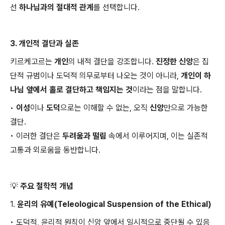
선
하나님과의 절대적 관계
를 선택합니다.
3. 개인적 결단과 실존
키르케고르는
개인
의 내적 결단을 강조합니다.
진정한 신앙
은 집
단적 규범이나 도덕적 의무로부터 나오는 것이 아니라,
개인이 하
나님 앞에서 홀로 결단하고 책임지는 것
이라는 점을 말합니다.
•
이성
이나
도덕
으로는 이해할 수 없는, 오직
신앙
만으로 가능한
결단.
•
이러한 결단은
두려움과 떨림
속에서 이루어지며, 이는 실존적
고통과 외로움을 동반합니다.
💡 주요 철학적 개념
1.
윤리의 유예(Teleological Suspension of the Ethical)
•
도덕적, 윤리적 원칙이 신앙 앞에서 일시적으로 중단될 수 있음