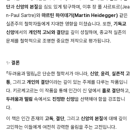
단
과
신앙의 본질
을 심도 있게 탐구하며, 이후 장 폴 사르트르(Jea
n-Paul Sartre)와
마르틴 하이데거(Martin Heidegger)
같은
실존주의 철학자들에게 지대한 영향을 미쳤습니다. 또한,
기독교
신앙
에서의
개인적 고뇌와 결단
을 깊이 성찰하며, 종교적 실존의
문제를 철학적으로 조명한 중요한 저작으로 평가됩니다.
✨ 결론
『두려움과 떨림』은 단순한 철학서가 아니라,
신앙
,
윤리
,
실존적 고
통
, 그리고
개인의 결단
이라는 깊이 있는 주제를 다루는 작품입니
다. 키르케고르는 이 작품을 통해 인간이 신 앞에서
홀로 결단
하고,
두려움과 떨림
속에서도
진정한 신앙
을 선택해야 함을 강조합니
다.
이 책은 인간 존재의
고독
,
결단
, 그리고
신앙의 본질
에 대해 깊이
고민하는 이들에게 여전히 강력한 울림을 주는 고전입니다.