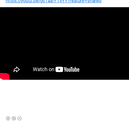
https://youtu.be/gsTaaIYTvYY?feature=shared
(새창열림)