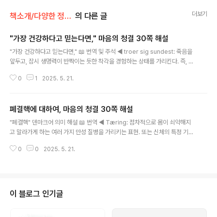
더보기
책소개/다양한 정신의 건덕적 강화
의 다른 글
"가장 건강하다고 믿는다면," 마음의 청결 30쪽 해설
글 내용
"가장 건강하다고 믿는다면," 📖 번역 및 주석 ◄ troer sig sundest: 죽음을
앞두고, 잠시 생명력이 반짝이는 듯한 착각을 경험하는 상태를 가리킨다. 즉, 임
박한 죽음을 앞둔 사람이 오히려 자기 상태가 가장 건강하다고 느끼는 착각적인
0
1
2025. 5. 21.
순간을 말함. 💡 신학적・실존적 해석 (키르케고르 문맥에서)이 표현은 키르케
고르가 자주 사용하는 “절망(despair)“과 자기기만(self-deception)의 패
턴에 정확히 들어맞는 실존적 은유입니다. 📌 “죽기 직전에 가장 건강하다고 느
폐결핵에 대하여, 마음의 청결 30쪽 해설
끼는 것”현상의미신체적으로죽음을 앞둔 환자가 오히려 일시적으로 활기를 느
글 내용
끼는 것 (의학적으로도 보고됨)실존적으로가장 깊은 절망에 빠진 자가, 스스로
"폐결핵" 덴마크어 의미 해설 📖 번역 ◄ Tæring: 점차적으로 몸이 쇠약해지
를 가장 행복하고 건강하다고 착각하는 상태 ▶ 이는 『죽음에 이르는 ..
고 말라가게 하는 여러 가지 만성 질병을 가리키는 표현. 또는 신체의 특정 기관
이 점차 파괴되고 소모되어 가는 상태를 의미함. 💡 신학적・실존적 의미 (키르
0
0
2025. 5. 21.
케고르 맥락에서) “Tæring”은 단순한 병리적 상태를 넘어서, 키르케고르에게
있어 영혼의 병, 곧 “죽음에 이르는 병(Sygdommen til Døden)”의 메타포
로 자주 사용됩니다.문맥의미신체적육체가 말라가고 사그라드는 병실존적인간
의 자기 자신에 대한 기만, 또는 신 앞에서의 진실한 존재 상실이 서서히 죽어가
는 병 예: 『죽음에 이르는 병』에서 키르케고르는 죽음이란 신체의 종말이 아니
이 블로그 인기글
라, 하나님과의 관계에서 끊어진 자기 상실이라고 말합니다. 이때 “Tæring..