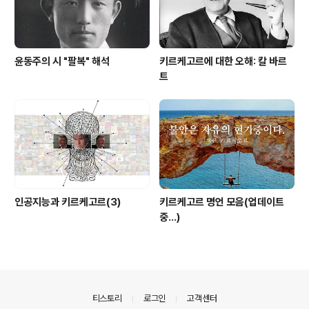
윤동주의 시 "팔복" 해석
키르케고르에 대한 오해: 칼 바르
트
인공지능과 키르케고르(3)
키르케고르 명언 모음(업데이트
중...)
의안내
티스토리
로그인
고객센터